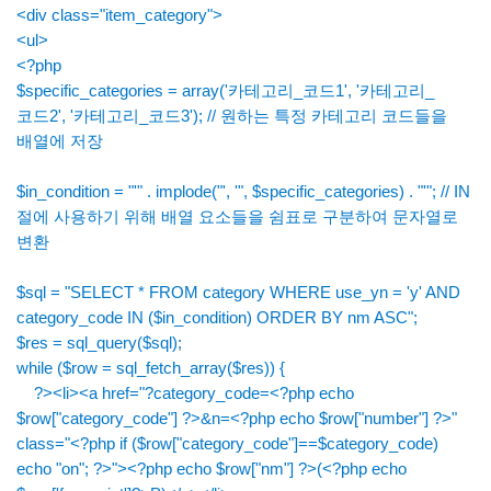
<div class="item_category">
<ul>
<?php
$specific_categories = array('카테고리_코드1', '카테고리_
코드2', '카테고리_코드3'); // 원하는 특정 카테고리 코드들을
배열에 저장
$in_condition = "'" . implode("', '", $specific_categories) . "'"; // IN
절에 사용하기 위해 배열 요소들을 쉼표로 구분하여 문자열로
변환
$sql = "SELECT * FROM category WHERE use_yn = 'y' AND
category_code IN ($in_condition) ORDER BY nm ASC";
$res = sql_query($sql);
while ($row = sql_fetch_array($res)) {
?><li><a href="?category_code=<?php echo
$row["category_code"] ?>&n=<?php echo $row["number"] ?>"
class="<?php if ($row["category_code"]==$category_code)
echo "on"; ?>"><?php echo $row["nm"] ?>(<?php echo