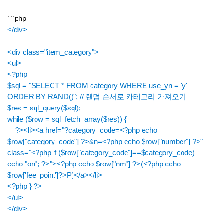
```php
</div>
<div class="item_category">
<ul>
<?php
$sql = "SELECT * FROM category WHERE use_yn = 'y'
ORDER BY RAND()"; // 랜덤 순서로 카테고리 가져오기
$res = sql_query($sql);
while ($row = sql_fetch_array($res)) {
?><li><a href="?category_code=<?php echo
$row["category_code"] ?>&n=<?php echo $row["number"] ?>"
class="<?php if ($row["category_code"]==$category_code)
echo "on"; ?>"><?php echo $row["nm"] ?>(<?php echo
$row['fee_point']?>P)</a></li>
<?php } ?>
</ul>
</div>