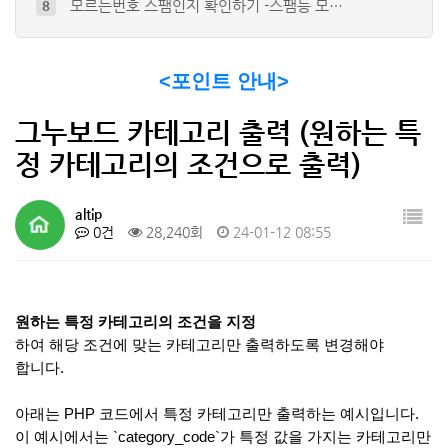
모르는번호 스팸인지 확인하기 -스팸등 모…
8
그누보드 카테고리 출력 (원하는 특정 카…
9
그누보드의 댓글에도 스마트에디터2 적용하…
10
<포인트 안내>
티비위키(TVWIKI) - 최신영화 , …
4
오디션 프로그램으로 초간단 파열음 지우는…
5
그누보드 카테고리 출력 (원하는 특
정 카테고리의 조건으로 출력)
altip
0건
28,240회
24-01-12 08:55
원하는 특정 카테고리의 조건을 지정
하여 해당 조건에 맞는 카테고리만 출력하도록 변경해야
합니다.
아래는 PHP 코드에서 특정 카테고리만 출력하는 예시입니다.
이 예시에서는 `category_code`가 특정 값을 가지는 카테고리만