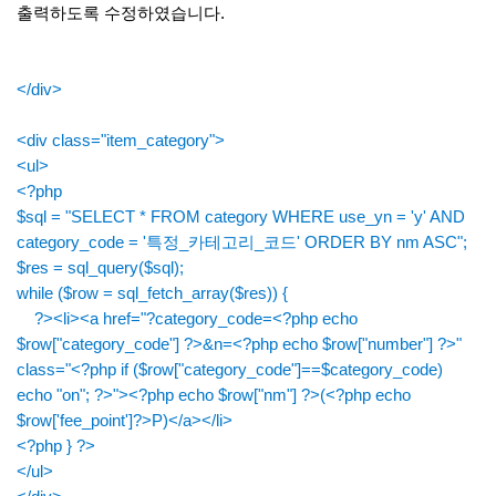
출력하도록 수정하였습니다.
</div>
<div class="item_category">
<ul>
<?php
$sql = "SELECT * FROM category WHERE use_yn = 'y' AND
category_code = '특정_카테고리_코드' ORDER BY nm ASC";
$res = sql_query($sql);
while ($row = sql_fetch_array($res)) {
?><li><a href="?category_code=<?php echo
$row["category_code"] ?>&n=<?php echo $row["number"] ?>"
class="<?php if ($row["category_code"]==$category_code)
echo "on"; ?>"><?php echo $row["nm"] ?>(<?php echo
$row['fee_point']?>P)</a></li>
<?php } ?>
</ul>