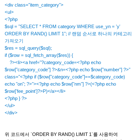
<div class="item_category">
<ul>
<?php
$sql = "SELECT * FROM category WHERE use_yn = 'y'
ORDER BY RAND() LIMIT 1"; // 랜덤 순서로 하나의 카테고리
가져오기
$res = sql_query($sql);
if ($row = sql_fetch_array($res)) {
?><li><a href="?category_code=<?php echo
$row["category_code"] ?>&n=<?php echo $row["number"] ?>"
class="<?php if ($row["category_code"]==$category_code)
echo "on"; ?>"><?php echo $row["nm"] ?>(<?php echo
$row['fee_point']?>P)</a></li>
<?php } ?>
</ul>
</div>
위 코드에서 `ORDER BY RAND() LIMIT 1`를 사용하여