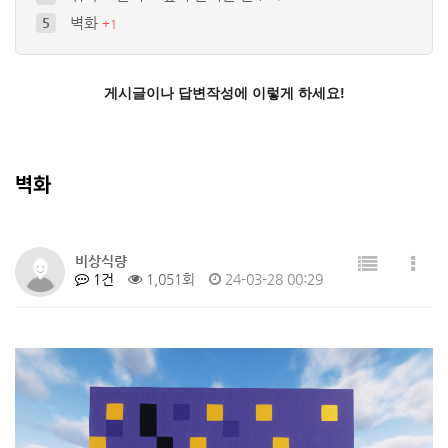
벽화
5
+
1
뭐라도 올리고 싶어 올리는 글
6
게시글이나 답변작성에 이렇게 하세요!
벽화
비상식량
1건
1,051회
24-03-28 00:29