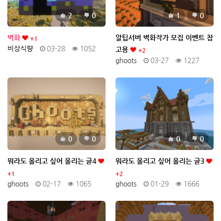
추천
비추천
추천
비추천
2
0
1
0
벽화
알팁서버 벽화작가 모집 이벤트 참
+1
비상식량
03-28
1052
고용
+2
ghoots
03-27
1227
추천
비추천
추천
비추천
0
0
0
0
뭐라도 올리고 싶어 올리는 글4
뭐라도 올리고 싶어 올리는 글3
+1
+2
ghoots
02-17
1065
ghoots
01-29
1666