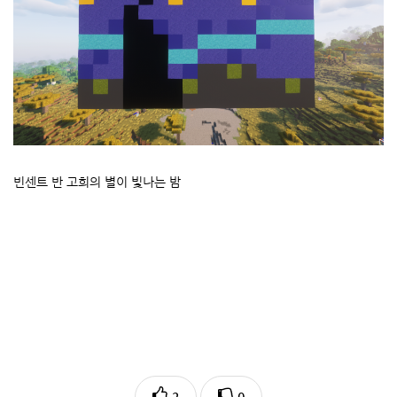
빈센트 반 고희의 별이 빛나는 밤
2
0