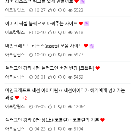
서버 리소스팩 링크를 쉽게 만들어보
아포칼립스
10-27
0
0
5523
이미지 픽셀 블럭으로 바꿔주는 사이트
아포칼립스
10-10
0
0
5918
마인크래프트 리소스(assets) 모음 사이트
아포칼립스
10-10
0
0
5977
플러그인 강좌 4편-플러그인 버전 변경 [코틀린]
아포칼립스
06-01
0
0
5469
마인크래프트 세션 아이디란?/ 세션아이디가 해커에게 넘어가는
과정
+2
아포칼립스
05-05
1
0
12064
플러그인 강좌 0편-상(上)(코틀린) - 코틀린의 기본
아포칼립스
04-23
1
0
6194