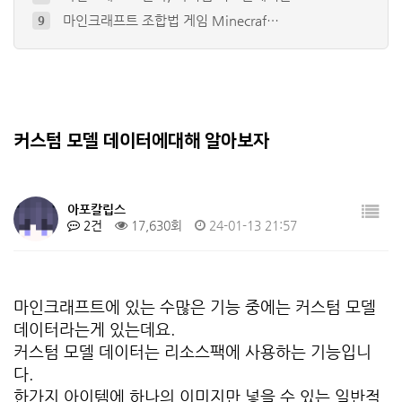
마인크래프트 조합법 게임 Minecraf…
9
플러그인 강좌 3편(코틀린): 명령어를 …
10
플러그인 강좌 1편(코틀린)
4
+
2
마인크래프트 세션 아이디란?/ 세션아이디…
5
+
2
마인크래프트 명령어를 쉽게 만들어보자
6
커스텀 모델 데이터에대해 알아보자
아포칼립스
2건
17,630회
24-01-13 21:57
마인크래프트에 있는 수많은 기능 중에는 커스텀 모델
데이터라는게 있는데요.
커스텀 모델 데이터는 리소스팩에 사용하는 기능입니
다.
한가지 아이템에 하나의 이미지만 넣을 수 있는 일반적