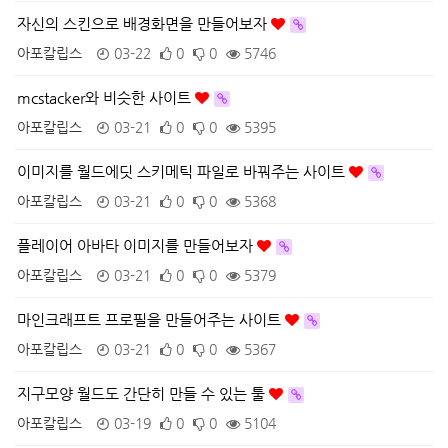
자신의 스킨으로 배경화면을 만들어보자
아포칼립스
03-22
0
0
5746
mcstacker와 비슷한 사이트
아포칼립스
03-21
0
0
5395
이미지를 월드에딧 스키메틱 파일로 바꿔주는 사이트
아포칼립스
03-21
0
0
5368
플레이어 아바타 이미지를 만들어보자
아포칼립스
03-21
0
0
5379
마인크래프트 프로필을 만들어주는 사이트
아포칼립스
03-21
0
0
5367
지구모양 월드도 간단히 만들 수 있는 툴
아포칼립스
03-19
0
0
5104