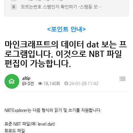
모르는번호 스팸인지 확인하기 -스팸등 모…
8
그누보드 카테고리 출력 (원하는 특정 카…
9
그누보드의 댓글에도 스마트에디터2 적용하…
10
<포인트 안내>
티비위키(TVWIKI) - 최신영화 , …
4
오디션 프로그램으로 초간단 파열음 지우는…
5
마인크래프트의 데이터 dat 보는 프
로그램입니다. 이것으로 NBT 파일
편집이 가능합니다.
altip
0건
18,140회
24-01-29 11:42
NBTExplorer는 다음 형식의 읽기 및 쓰기를 지원합니다.
표준 NBT 파일(예: level.dat)
회로도 파일