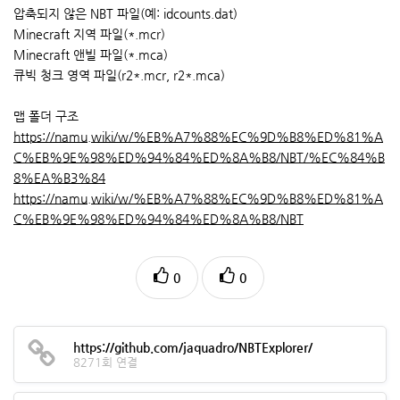
압축되지 않은 NBT 파일(예: idcounts.dat)
Minecraft 지역 파일(*.mcr)
Minecraft 앤빌 파일(*.mca)
큐빅 청크 영역 파일(r2*.mcr, r2*.mca)
맵 폴더 구조
https://namu.wiki/w/%EB%A7%88%EC%9D%B8%ED%81%A
C%EB%9E%98%ED%94%84%ED%8A%B8/NBT/%EC%84%B
8%EA%B3%84
https://namu.wiki/w/%EB%A7%88%EC%9D%B8%ED%81%A
C%EB%9E%98%ED%94%84%ED%8A%B8/NBT
0
0
https://github.com/jaquadro/NBTExplorer/
8271회 연결