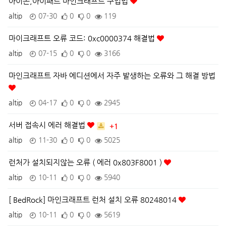
아이폰,아이패드 마인크래프트 구입법
altip
07-30
0
0
119
마이크래프트 오류 코드: 0xc0000374 해결법
altip
07-15
0
0
3166
마인크래프트 자바 에디션에서 자주 발생하는 오류와 그 해결 방법
altip
04-17
0
0
2945
서버 접속시 에러 해결법
+1
altip
11-30
0
0
5025
런처가 설치되지않는 오류 ( 에러 0x803F8001 )
altip
10-11
0
0
5940
[ BedRock] 마인크래프트 런처 설치 오류 80248014
altip
10-11
0
0
5619