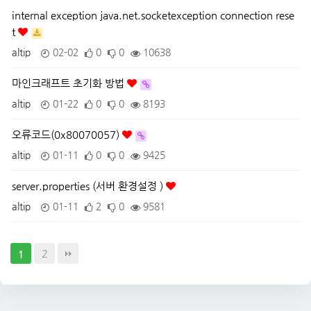
internal exception java.net.socketexception connection rese
t
altip
02-02
0
0
10638
마인크래프트 초기화 방법
altip
01-22
0
0
8193
오류코드(0x80070057)
altip
01-11
0
0
9425
server.properties (서버 환경설정 )
altip
01-11
2
0
9581
2
1