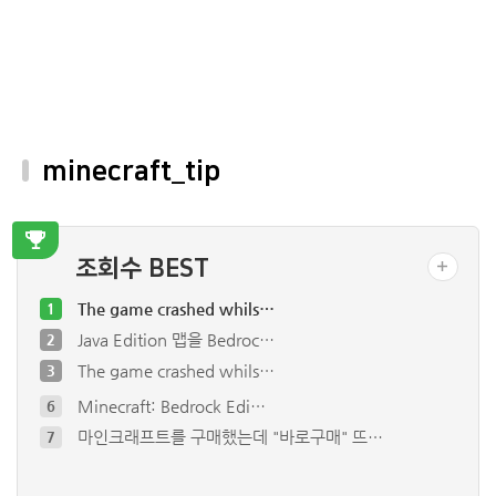
minecraft_tip
조회수 BEST
The game crashed whils…
1
Java Edition 맵을 Bedroc…
2
The game crashed whils…
3
Minecraft: Bedrock Edi…
6
마인크래프트를 구매했는데 "바로구매" 뜨…
7
Error: Unable to acces…
8