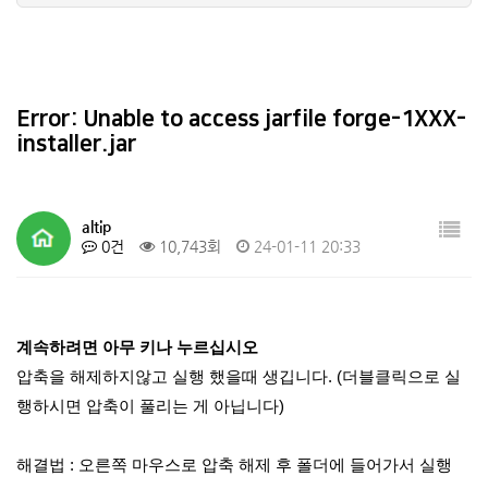
internal exception jav…
9
io.netty.channel.abstr…
10
The game crashed whils…
4
오류코드 (성인인증)
5
Error: Unable to access jarfile forge-1XXX-
installer.jar
altip
0건
10,743회
24-01-11 20:33
계속하려면 아무 키나 누르십시오
압축을 해제하지않고 실행 했을때 생깁니다. (더블클릭으로 실
행하시면 압축이 풀리는 게 아닙니다)
해결법 : 오른쪽 마우스로 압축 해제 후 폴더에 들어가서 실행