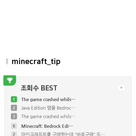
minecraft_tip
조회수 BEST
The game crashed whils…
1
Java Edition 맵을 Bedroc…
2
The game crashed whils…
3
Minecraft: Bedrock Edi…
6
마인크래프트를 구매했는데 "바로구매" 뜨…
7