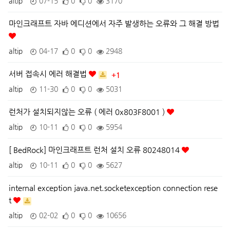
altip
07-15
0
0
3170
마인크래프트 자바 에디션에서 자주 발생하는 오류와 그 해결 방법
altip
04-17
0
0
2948
서버 접속시 에러 해결법
+1
altip
11-30
0
0
5031
런처가 설치되지않는 오류 ( 에러 0x803F8001 )
altip
10-11
0
0
5954
[ BedRock] 마인크래프트 런처 설치 오류 80248014
altip
10-11
0
0
5627
internal exception java.net.socketexception connection rese
t
altip
02-02
0
0
10656